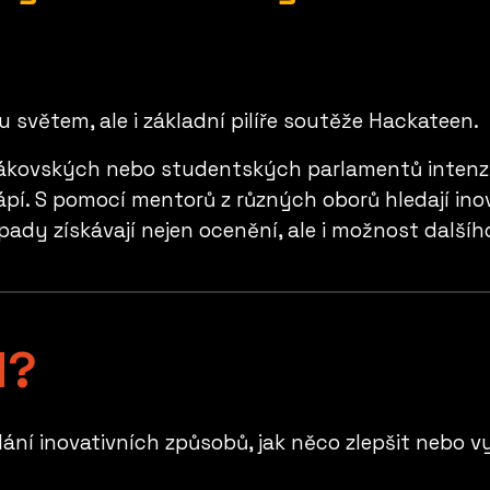
u světem, ale i základní pilíře soutěže Hackateen.
ákovských nebo studentských parlamentů intenziv
trápí. S pomocí mentorů z různých oborů
hledají ino
pady získávají nejen ocenění, ale i možnost dalšíh
N?
dání inovativních způsobů, jak něco zlepšit nebo vy