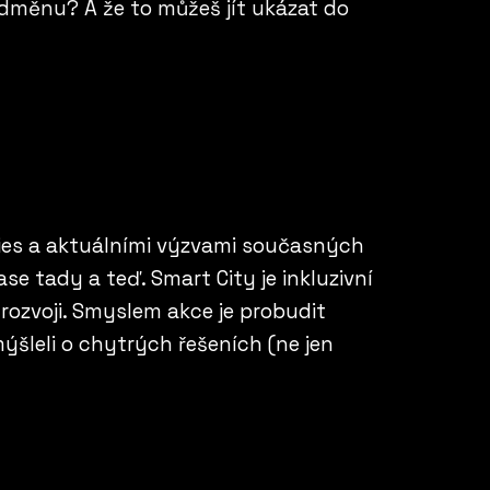
u odměnu? A
že to můžeš jít ukázat do
ties a aktuálními výzvami současných
e tady a teď. Smart City je inkluzivní
 rozvoji. Smyslem akce je probudit
mýšleli o chytrých řešeních (ne jen