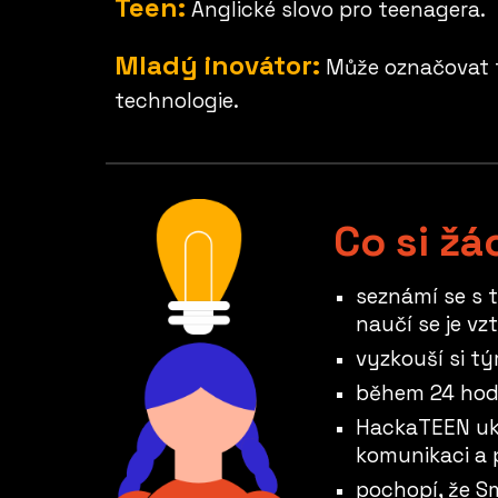
Teen:
Anglické slovo pro teenagera.
Mladý inovátor:
Může označovat te
technologie.
Co si ž
seznámí se s 
naučí se je vz
vyzkouší si t
během 24 hodi
HackaTEEN ukaz
komunikaci a p
pochopí, že Sm