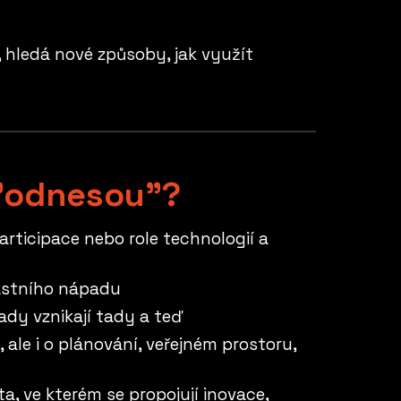
 hledá nové způsoby, jak využít
 "odnesou"?
rticipace nebo role technologií a
lastního nápadu
dy vznikají tady a teď
ale i o plánování, veřejném prostoru,
, ve kterém se propojují inovace,