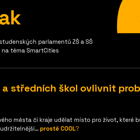
nak
studenských parlamentů ZŠ a SŠ
)
na téma SmartCities
a středních škol ovlivnit pro
vého města či kraje udělat místo pro život, které bu
 udržitelnější…
prostě COOL
?