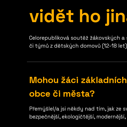
vidět ho ji
Celorepubliková s
outěž žákovských a 
či týmů z dětských domovů
(12-18 let
Mohou žáci základních 
obce či města?
Přemýšlel/a jsi někdy nad tím, jak ze s
bezpečnější, ekologičtější, modernější,