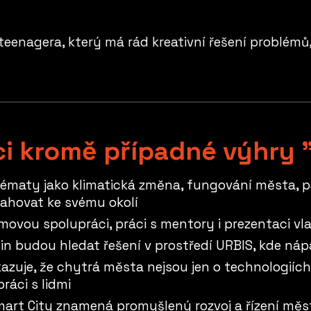
enagera, který má rád kreativní řešení problémů,
áci kromě případné výhry
tématy jako klimatická změna, fungování města, pa
tahovat ke svému okolí
ýmovou spolupráci, práci s mentory i prezentaci v
n budou hledat řešení v prostředí URBIS, kde nápa
uje, že chytrá města nejsou jen o technologiích, 
ráci s lidmi
art City znamená promyšlený rozvoj a řízení města