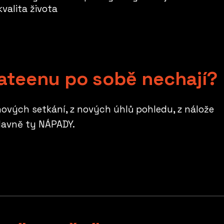
kvalita života
ateenu po sobě nechají?
nových setkání, z nových úhlů pohledu, z nálože
hlavně ty NÁPADY.