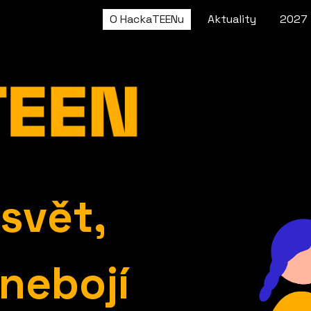
O HackaTEENu
Aktuality
2027
ip to main content
Skip to navigat
svět,
nebojí